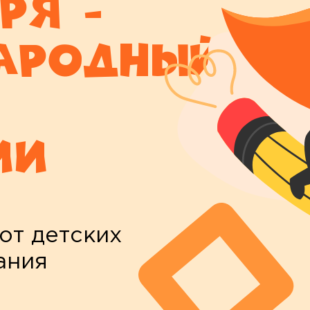
ря -
ародный
ии
от детских
ания