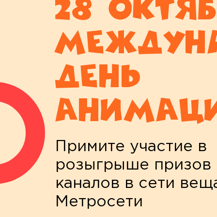
28 октяб
междун
день
анимац
Примите участие в
розыгрыше призов 
каналов в сети вещ
Метросети